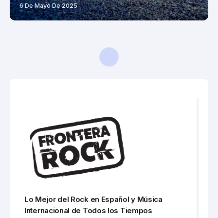
6 De Mayo De 2025
Home
Noticias
Rush volvió anoche al mismo escenario donde se despidió, y lo primero que tocó lo dice todo
/
/
NOTICIAS
ROCK INTERNACIONAL
Rush volvió anoche al mismo
escenario donde se despidió, y lo
primero que tocó lo dice todo
Rush regresó al Kia Forum de Los Ángeles once años
después de su despedida en el R40 Tour. La primera