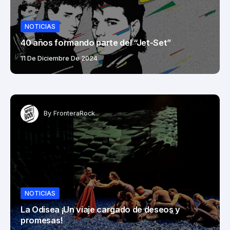
NOTICIAS
NOTICIAS
40 años formando parte del “Jet-Set”
Javier Bátiz y su legado
11 De Diciembre De 2024
14 De Enero De 2025
By
FronteraRock
By
FronteraRock
NOTICIAS
La Odisea ¡Un viaje cargado de deseos y
promesas!