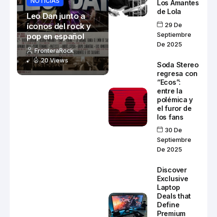
NOTICIAS
Los Amantes
de Lola
Leo Dan junto a
íconos del rock y
29 De
Septiembre
pop en español
De 2025
FronteraRock
20 Views
Soda Stereo
regresa con
“Ecos”:
entre la
polémica y
el furor de
los fans
30 De
Septiembre
De 2025
Discover
Exclusive
Laptop
Deals that
Define
Premium