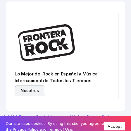
Lo Mejor del Rock en Español y Música
Internacional de Todos los Tiempos
Nosotros
© 2026 Frontera Rock. Monterrey. N.L. MX. Desarrollado por
Our site uses cookies. By using this site, you agree to
Transforma
Accept
the
Privacy Policy
and
Terms of Use
.