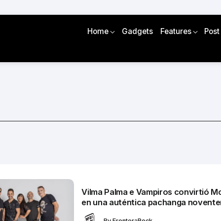
Home
Gadgets
Features
Post
Vilma Palma e Vampiros convirtió M
en una auténtica pachanga novente
By
FronteraRock