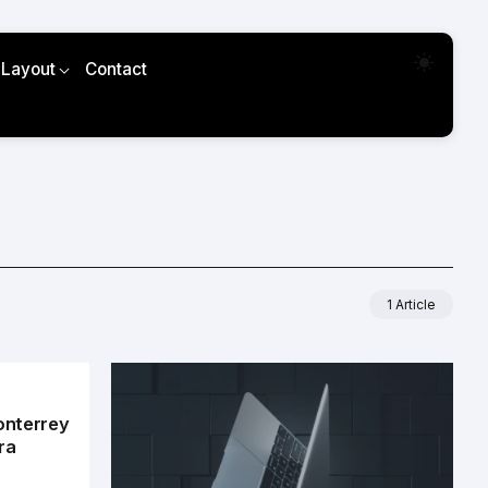
 Layout
Contact
1 Article
onterrey
ra