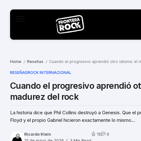
Home
Reseñas
Cuando el progresivo aprendió otro idioma: el m
/
/
RESEÑAS
ROCK INTERNACIONAL
Cuando el progresivo aprendió otro
madurez del rock
La historia dice que Phil Collins destruyó a Genesis. Que el p
Floyd y el propio Gabriel hicieron exactamente lo mismo...
Ricardo Klein
15
0
21 de mayo de 2026
3 Min Read