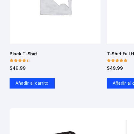
Black T-Shirt
T-Shirt Full 
Valorado
Valorado
$
49.99
$
49.99
con
con
4.50
5.00
de 5
de 5
Añadir al carrito
Añadir al 