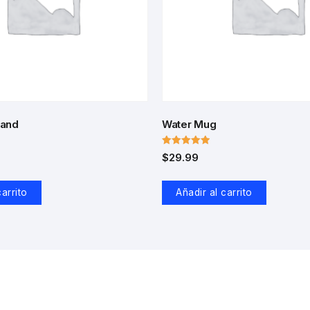
Hand
Water Mug
Valorado
$
29.99
con
5.00
de 5
carrito
Añadir al carrito